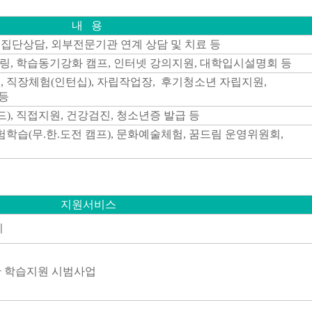
내 용
 집단상담, 외부전문기관 연계 상담 및 치료 등
토링, 학습동기강화 캠프,
인터넷 강의지원
,
대학입시설명회 등
정
, 직장체험(
인턴십)
,
자립작업장
,
후기청소년 자립지원,
등
드)
,
직접지원
,
건강검진
,
청소년증 발급 등
험학습(무
.
한
.
도전 캠프)
,
문화예술체험
, 꿈드림
운영위원회
,
지원서비스
리
 학습지원 시범사업