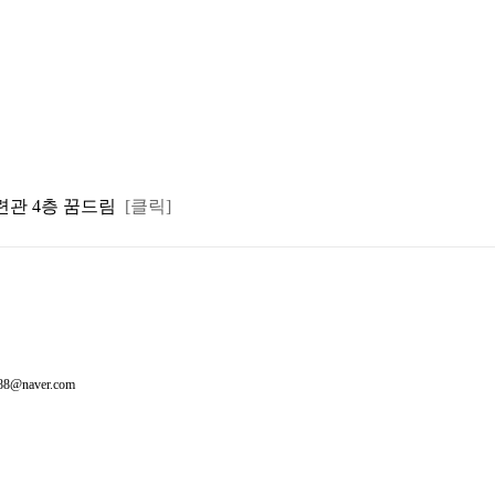
수련관 4층 꿈드림
[클릭]
388@naver.com