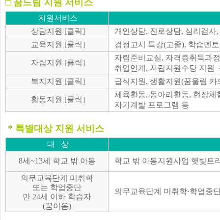
□ 꿈드림 지원 서비스
지원서비스
상담지원
[클릭]
개인상담, 진로상담, 심리검사,
교육지원
[클릭]
검정고시 특강
(
고졸
), 학습멘
자립준비교실
,
자격증취득과
자립지원
[클릭]
취업연계, 자립지원수당 지원 
복지지원
[클릭]
급식지원
, 생활지원(꿈울림 카
체육활동, 동아리활동, 현장체
활동지원
[클릭]
자기계발 프로그램 등
​
* 특별대상 지원 서비스​
대 상
8
세
~13
세 학교 밖 아동
학교 밖 아동지원사업 햇빛트
의무교육단계 미취학
또는 학업중단
의무교육단계 미취학·학업중단
만
24
세 이하 학습자
(꿈이음)