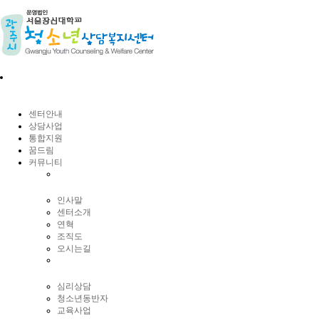
센터안내
상담사업
통합지원
꿈드림
커뮤니티
인사말
센터소개
연혁
조직도
오시는길
심리상담
청소년동반자
교육사업