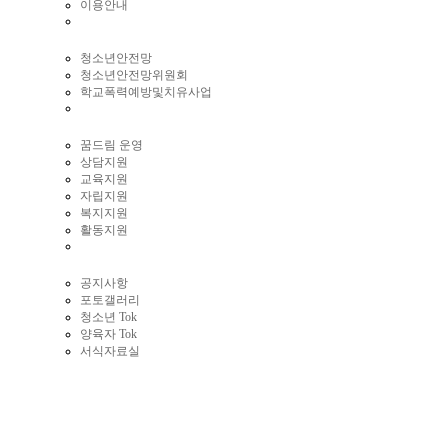
이용안내
청소년안전망
청소년안전망위원회
학교폭력예방및치유사업
꿈드림 운영
상담지원
교육지원
자립지원
복지지원
활동지원
공지사항
포토갤러리
청소년 Tok
양육자 Tok
서식자료실