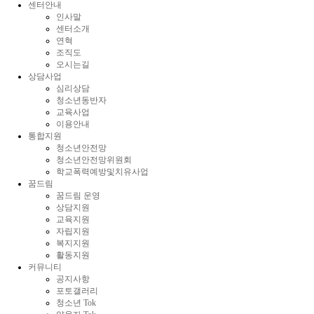
센터안내
인사말
센터소개
연혁
조직도
오시는길
상담사업
심리상담
청소년동반자
교육사업
이용안내
통합지원
청소년안전망
청소년안전망위원회
학교폭력예방및치유사업
꿈드림
꿈드림 운영
상담지원
교육지원
자립지원
복지지원
활동지원
커뮤니티
공지사항
포토갤러리
청소년 Tok