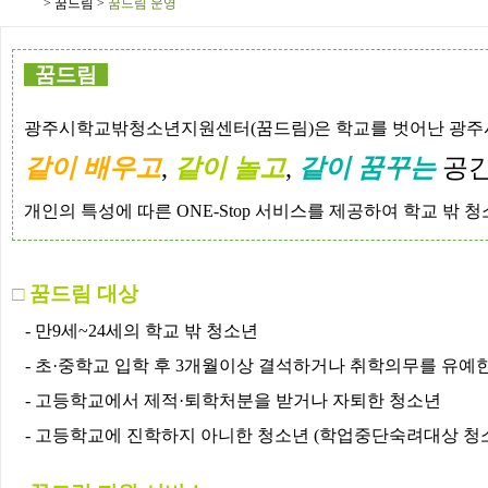
>
꿈드림
>
꿈드림 운영
꿈드림
광주시학교밖청소년지원센터(꿈드림)은 학교를 벗어난 광
같이 배우고
,
같이 놀고
,
같이
꿈꾸는
공
개인의 특성에 따른 ONE-Stop 서비스를 제공하여 학교 밖
□ 꿈드림 대상
- 만9세~24세의 학교 밖 청소년
-
초
·
중학교 입학 후
3
개월이상 결석하거나 취학의무를 유예
-
고등학교에서 제적
·
퇴학처분을 받거나 자퇴한 청소년
-
고등학교에 진학하지 아니한 청소년
(
학업중단숙려대상 청소