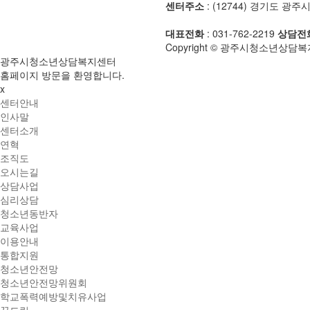
센터주소
: (12744) 경기도 광
대표전화
: 031-762-2219
상담전
Copyright © 광주시청소년상담복지센터
광주시청소년상담복지센터
홈페이지 방문을 환영합니다.
x
센터안내
인사말
센터소개
연혁
조직도
오시는길
상담사업
심리상담
청소년동반자
교육사업
이용안내
통합지원
청소년안전망
청소년안전망위원회
학교폭력예방및치유사업