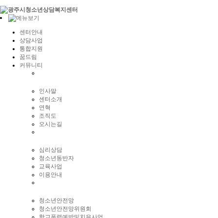
센터안내
상담사업
통합지원
꿈드림
커뮤니티
인사말
센터소개
연혁
조직도
오시는길
심리상담
청소년동반자
교육사업
이용안내
청소년안전망
청소년안전망위원회
학교폭력예방및치유사업