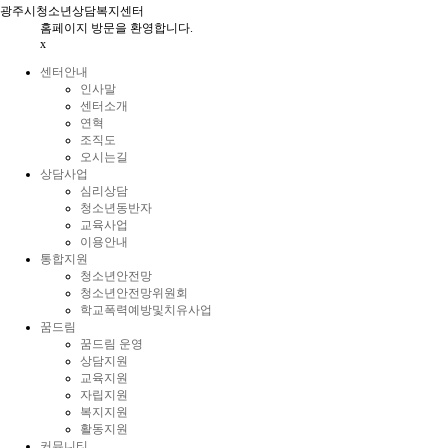
광주시청소년상담복지센터
홈페이지 방문을 환영합니다.
x
센터안내
인사말
센터소개
연혁
조직도
오시는길
상담사업
심리상담
청소년동반자
교육사업
이용안내
통합지원
청소년안전망
청소년안전망위원회
학교폭력예방및치유사업
꿈드림
꿈드림 운영
상담지원
교육지원
자립지원
복지지원
활동지원
커뮤니티