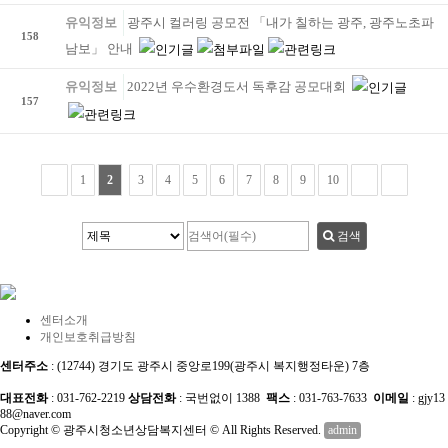
유익정보
광주시 컬러링 공모전 「내가 칠하는 광주, 광주노초파
158
남보」 안내
유익정보
2022년 우수환경도서 독후감 공모대회
157
1
2
3
4
5
6
7
8
9
10
검색
센터소개
개인보호취급방침
센터주소
: (12744) 경기도 광주시 중앙로199(광주시 복지행정타운) 7층
대표전화
: 031-762-2219
상담전화
: 국번없이 1388
팩스
: 031-763-7633
이메일
: gjy13
88@naver.com
Copyright © 광주시청소년상담복지센터 © All Rights Reserved.
admin