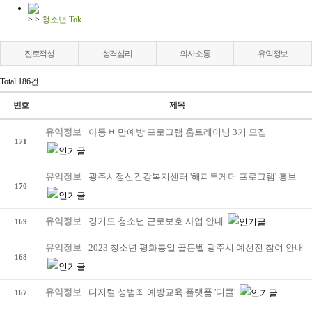
>
>
청소년 Tok
진로적성
성격심리
의사소통
유익정보
Total 186건
번호
제목
유익정보
아동 비만예방 프로그램 홈트레이닝 3기 모집
171
유익정보
광주시정신건강복지센터 '해피투게더 프로그램' 홍보
170
유익정보
경기도 청소년 근로보호 사업 안내
169
유익정보
2023 청소년 평화통일 골든벨 광주시 예선전 참여 안내
168
유익정보
디지털 성범죄 예방교육 플랫폼 '디클'
167