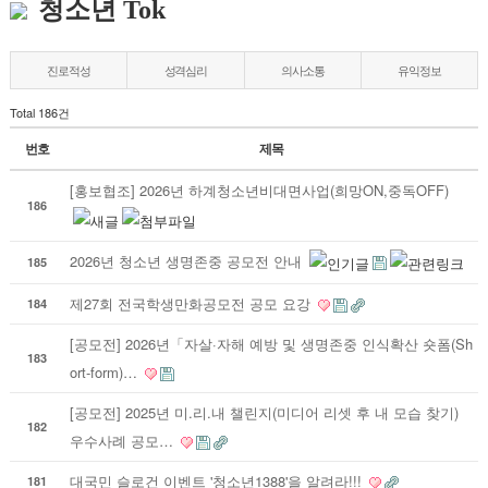
청소년 Tok
진로적성
성격심리
의사소통
유익정보
Total 186건
번호
제목
[홍보협조] 2026년 하계청소년비대면사업(희망ON,중독OFF)
186
2026년 청소년 생명존중 공모전 안내
185
제27회 전국학생만화공모전 공모 요강
184
[공모전] 2026년「자살·자해 예방 및 생명존중 인식확산 숏폼(Sh
183
ort-form)…
[공모전] 2025년 미.리.내 챌린지(미디어 리셋 후 내 모습 찾기)
182
우수사례 공모…
대국민 슬로건 이벤트 '청소년1388'을 알려라!!!
181